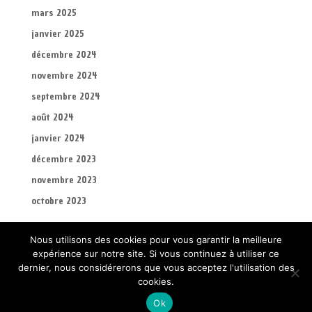
mars 2025
janvier 2025
décembre 2024
novembre 2024
septembre 2024
août 2024
janvier 2024
décembre 2023
novembre 2023
octobre 2023
Nous utilisons des cookies pour vous garantir la meilleure
expérience sur notre site. Si vous continuez à utiliser ce
dernier, nous considérerons que vous acceptez l'utilisation des
2025-2026 – Contenus : Fitness Club Canéjan – Création
cookies.
et Hébérgement : Mairie de Canéjan
Ok